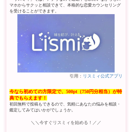
マホからサクッと相談できて、本格的な恋愛カウンセリング
を受けることができます。
引用：
リスミィ公式アプリ
今なら初めての方限定で、500pt（750円分相当）が特
典でもらえます！
初回無料で投稿もできるので、気軽にあなたの悩みを相談・
鑑定してみてはいかがでしょうか。
＼＼今すぐリスミィを始める！／／