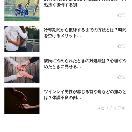
処法や後悔する別…
心理
冷却期間から復縁するまでの方法とは？時間
を空けるメリット…
心理
彼氏に冷められたときの対処法は？心理や冷
めたときに見せる…
心理
ツインレイ男性が感じる首や肩などの痛みと
は？体調不良の例…
スピリチュアル