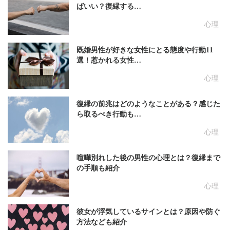
ばいい？復縁する…
心理
既婚男性が好きな女性にとる態度や行動11
選！惹かれる女性…
心理
復縁の前兆はどのようなことがある？感じた
ら取るべき行動も…
心理
喧嘩別れした後の男性の心理とは？復縁まで
の手順も紹介
心理
彼女が浮気しているサインとは？原因や防ぐ
方法なども紹介