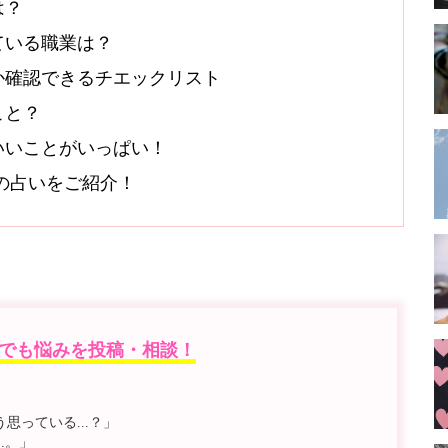
は？
ている職業は？
か確認できるチエックリスト
こと？
いいことがいっぱい！
オシの占いをご紹介！
でも悩みを投稿・相談！
っている...？」
.。」