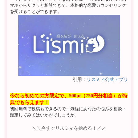
マホからサクッと相談できて、本格的な恋愛カウンセリング
を受けることができます。
引用：
リスミィ公式アプリ
今なら初めての方限定で、500pt（750円分相当）が特
典でもらえます！
初回無料で投稿もできるので、気軽にあなたの悩みを相談・
鑑定してみてはいかがでしょうか。
＼＼今すぐリスミィを始める！／／