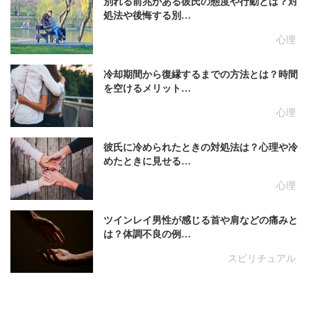
別れる前兆がある彼氏の態度や行動とは？対
処法や後悔する別…
心理
冷却期間から復縁するまでの方法とは？時間
を空けるメリット…
心理
彼氏に冷められたときの対処法は？心理や冷
めたときに見せる…
心理
ツインレイ男性が感じる首や肩などの痛みと
は？体調不良の例…
スピリチュアル