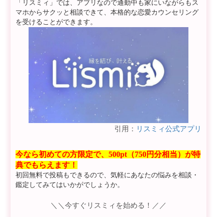
「リスミィ」では、アプリなので通勤中も家にいながらもス
マホからサクッと相談できて、本格的な恋愛カウンセリング
を受けることができます。
引用：
リスミィ公式アプリ
今なら初めての方限定で、500pt（750円分相当）が特
典でもらえます！
初回無料で投稿もできるので、気軽にあなたの悩みを相談・
鑑定してみてはいかがでしょうか。
＼＼今すぐリスミィを始める！／／