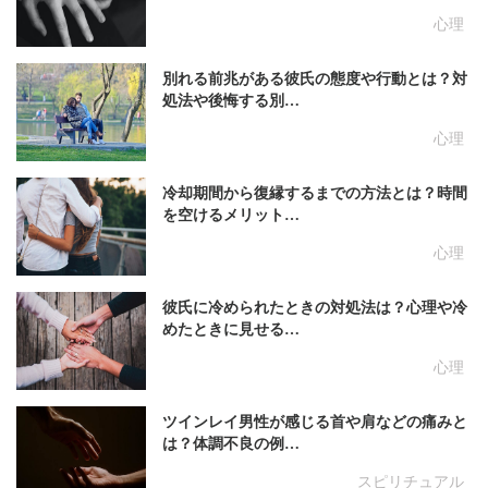
心理
別れる前兆がある彼氏の態度や行動とは？対
処法や後悔する別…
心理
冷却期間から復縁するまでの方法とは？時間
を空けるメリット…
心理
彼氏に冷められたときの対処法は？心理や冷
めたときに見せる…
心理
ツインレイ男性が感じる首や肩などの痛みと
は？体調不良の例…
スピリチュアル