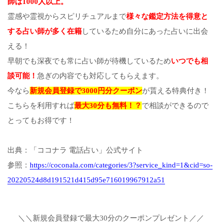
師は1000人以上。
霊感や霊視からスピリチュアルまで
様々な鑑定方法を得意と
する占い師が多く在籍
しているため自分にあった占いに出会
える！
早朝でも深夜でも常に占い師が待機しているため
いつでも相
談可能！
急ぎの内容でも対応してもらえます。
今なら
新規会員登録で3000円分クーポン
が貰える特典付き！
こちらを利用すれば
最大30分も無料！？
で相談ができるので
とってもお得です！
出典：「ココナラ 電話占い」公式サイト
参照：
https://coconala.com/categories/3?service_kind=1&cid=so-
20220524d8d191521d415d95e716019967912a51
＼＼新規会員登録で最大30分のクーポンプレゼント／／