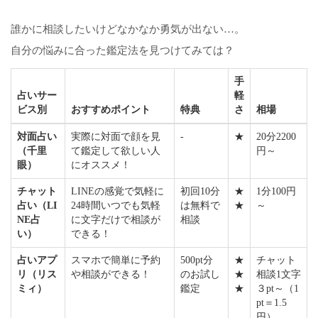
誰かに相談したいけどなかなか勇気が出ない…。
自分の悩みに合った鑑定法を見つけてみては？
手
占いサー
軽
ビス別
おすすめポイント
特典
さ
相場
対面占い
実際に対面で顔を見
-
★
20分2200
（千里
て鑑定して欲しい人
円～
眼）
にオススメ！
チャット
LINEの感覚で気軽に
初回10分
★
1分100円
占い（LI
24時間いつでも気軽
は無料で
★
～
NE占
に文字だけで相談が
相談
い）
できる！
占いアプ
スマホで簡単に予約
500pt分
★
チャット
リ（リス
や相談ができる！
のお試し
★
相談1文字
ミィ）
鑑定
★
３pt～（1
pt＝1.5
円）