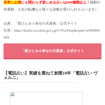
非常にお得
にも関わらず楽しめる占いは400種類以上！
婚期や
幸運期、人生の転機など様々な診断が受けられちゃいます♪
出典：「星ひとみ☆幸せの天星術」公式サイト
引用：https://hoshi.cocoloni.jp/t.cgi?t=f%2Ftop&zspid=w999999
999
「星ひとみ☆幸せの天星術」公式サイト
【電話占い】実績を重ねて創業18年「電話占い ヴ
ェルニ」