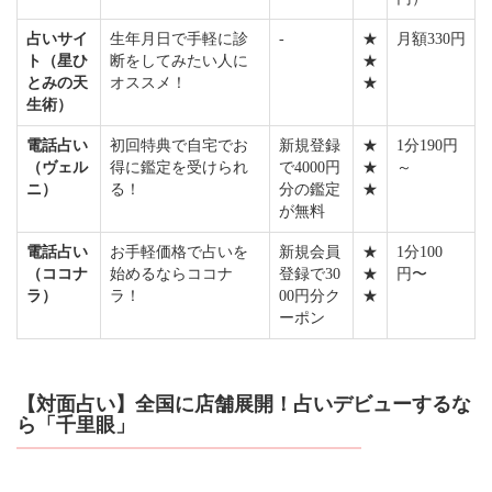
占いサイ
生年月日で手軽に診
-
★
月額330円
ト（星ひ
断をしてみたい人に
★
とみの天
オススメ！
★
生術）
電話占い
初回特典で自宅でお
新規登録
★
1分190円
（ヴェル
得に鑑定を受けられ
で4000円
★
～
ニ）
る！
分の鑑定
★
が無料
電話占い
お手軽価格で占いを
新規会員
★
1分100
（ココナ
始めるならココナ
登録で30
★
円〜
ラ）
ラ！
00円分ク
★
ーポン
【対面占い】全国に店舗展開！占いデビューするな
ら「千里眼」