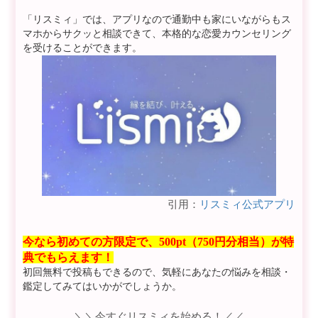
「リスミィ」では、アプリなので通勤中も家にいながらもス
マホからサクッと相談できて、本格的な恋愛カウンセリング
を受けることができます。
引用：
リスミィ公式アプリ
今なら初めての方限定で、500pt（750円分相当）が特
典でもらえます！
初回無料で投稿もできるので、気軽にあなたの悩みを相談・
鑑定してみてはいかがでしょうか。
＼＼今すぐリスミィを始める！／／