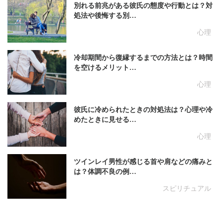
別れる前兆がある彼氏の態度や行動とは？対
処法や後悔する別…
心理
冷却期間から復縁するまでの方法とは？時間
を空けるメリット…
心理
彼氏に冷められたときの対処法は？心理や冷
めたときに見せる…
心理
ツインレイ男性が感じる首や肩などの痛みと
は？体調不良の例…
スピリチュアル