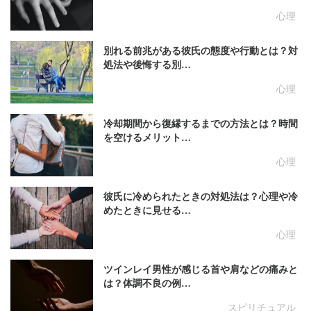
心理
別れる前兆がある彼氏の態度や行動とは？対
処法や後悔する別…
心理
冷却期間から復縁するまでの方法とは？時間
を空けるメリット…
心理
彼氏に冷められたときの対処法は？心理や冷
めたときに見せる…
心理
ツインレイ男性が感じる首や肩などの痛みと
は？体調不良の例…
スピリチュアル