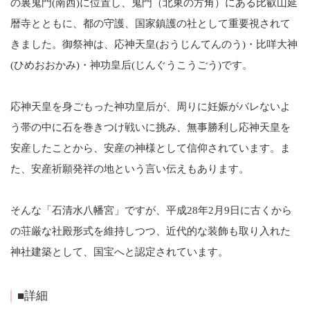
の裏鬼門(南西)に位置し、鬼門（北東の方角）にある比叡山延
暦寺とともに、都の守護、国家鎮護の社として重要視されて
きました。御祭神は、応神天皇(おうじんてんのう)・比咩大神
(ひめおおかみ)・神功皇后(じんぐうこうごう)です。
応神天皇を身ごもった神功皇后が、周りに妊娠がバレないよ
う帯の中に石を巻きつけ戦いに挑み、無事勝利し応神天皇を
安産したことから、安産の神様として信仰されています。ま
た、安産祈願発祥の地という言い伝えもあります。
そんな「石清水八幡宮」ですが、平成28年2月9日に古くから
の荘厳な社殿形式を維持しつつ、近代的な装飾も取り入れた
神社建築として、国宝へと認定されています。
■詳細