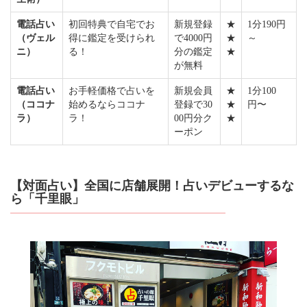
電話占い
初回特典で自宅でお
新規登録
★
1分190円
（ヴェル
得に鑑定を受けられ
で4000円
★
～
ニ）
る！
分の鑑定
★
が無料
電話占い
お手軽価格で占いを
新規会員
★
1分100
（ココナ
始めるならココナ
登録で30
★
円〜
ラ）
ラ！
00円分ク
★
ーポン
【対面占い】全国に店舗展開！占いデビューするな
ら「千里眼」