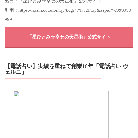
出典：「星ひとみ☆幸せの天星術」公式サイト
引用：https://hoshi.cocoloni.jp/t.cgi?t=f%2Ftop&zspid=w999999
999
「星ひとみ☆幸せの天星術」公式サイト
【電話占い】実績を重ねて創業18年「電話占い ヴ
ェルニ」