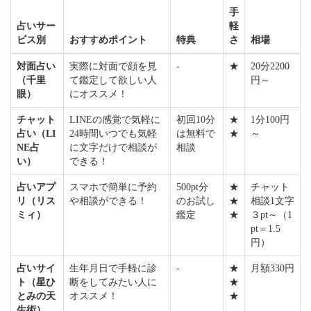
手
占いサー
軽
ビス別
おすすめポイント
特典
さ
相場
対面占い
実際に対面で顔を見
-
★
20分2200
（千里
て鑑定して欲しい人
円～
眼）
にオススメ！
チャット
LINEの感覚で気軽に
初回10分
★
1分100円
占い（LI
24時間いつでも気軽
は無料で
★
～
NE占
に文字だけで相談が
相談
い）
できる！
占いアプ
スマホで簡単に予約
500pt分
★
チャット
リ（リス
や相談ができる！
のお試し
★
相談1文字
ミィ）
鑑定
★
３pt～（1
pt＝1.5
円）
占いサイ
生年月日で手軽に診
-
★
月額330円
ト（星ひ
断をしてみたい人に
★
とみの天
オススメ！
★
生術）