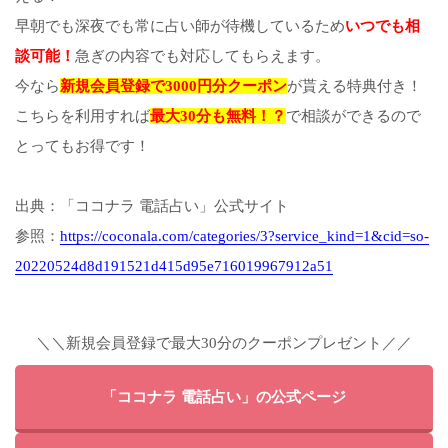
早朝でも深夜でも常に占い師が待機しているため
いつでも相
談可能！
急ぎの内容でも対応してもらえます。
今なら
新規会員登録で3000円分クーポン
が貰える特典付き！
こちらを利用すれば
最大30分も無料！？
で相談ができるので
とってもお得です！
出典：「ココナラ 電話占い」公式サイト
参照：
https://coconala.com/categories/3?service_kind=1&cid=so-
20220524d8d191521d415d95e716019967912a51
＼＼新規会員登録で最大30分のクーポンプレゼント／／
「ココナラ 電話占い」の公式ページ