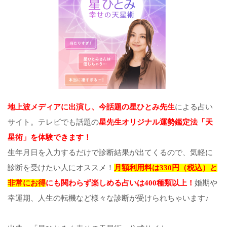
地上波メディアに出演し、今話題の星ひとみ先生
による占い
サイト。テレビでも話題の
星先生オリジナル運勢鑑定法「天
星術」を体験できます！
生年月日を入力するだけで診断結果が出てくるので、気軽に
診断を受けたい人にオススメ！
月額利用料は330円（税込）と
非常にお得
にも関わらず楽しめる占いは400種類以上！
婚期や
幸運期、人生の転機など様々な診断が受けられちゃいます♪