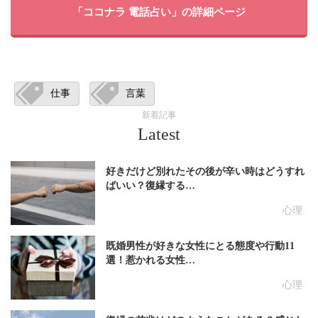
「ココナラ 電話占い」の詳細ページ
仕事
言葉
新着記事
Latest
好きだけど別れたその後が辛い時はどうすれ
ばいい？復縁する…
心理
既婚男性が好きな女性にとる態度や行動11
選！惹かれる女性…
心理