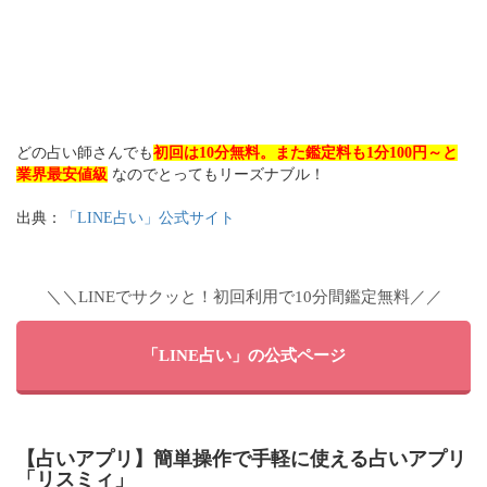
どの占い師さんでも
初回は10分無料。また鑑定料も1分100円～と
業界最安値級
なのでとってもリーズナブル！
出典：
「LINE占い」公式サイト
＼＼LINEでサクッと！初回利用で10分間鑑定無料／／
「LINE占い」の公式ページ
【占いアプリ】簡単操作で手軽に使える占いアプリ
「リスミィ」