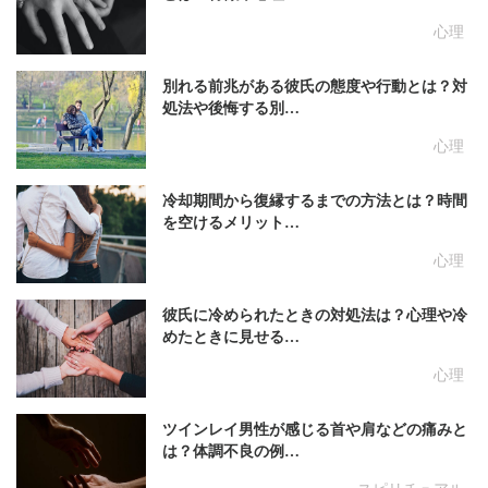
心理
別れる前兆がある彼氏の態度や行動とは？対
処法や後悔する別…
心理
冷却期間から復縁するまでの方法とは？時間
を空けるメリット…
心理
彼氏に冷められたときの対処法は？心理や冷
めたときに見せる…
心理
ツインレイ男性が感じる首や肩などの痛みと
は？体調不良の例…