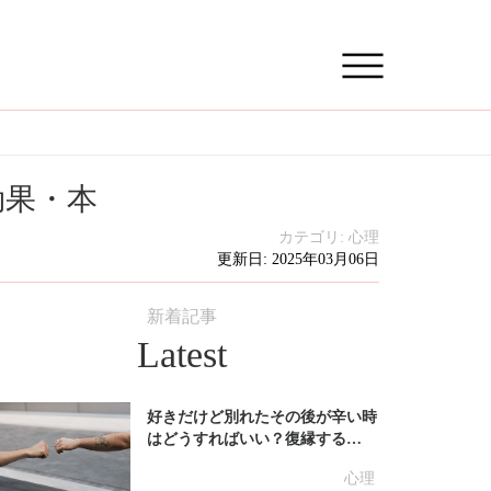
効果・本
カテゴリ:
心理
更新日: 2025年03月06日
新着記事
Latest
好きだけど別れたその後が辛い時
はどうすればいい？復縁する…
心理