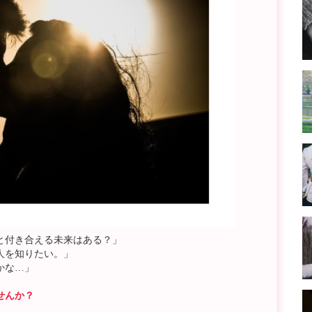
と付き合える未来はある？」
人を知りたい。」
かな…」
せんか？