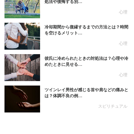
処法や後悔する別…
心理
冷却期間から復縁するまでの方法とは？時間
を空けるメリット…
心理
彼氏に冷められたときの対処法は？心理や冷
めたときに見せる…
心理
ツインレイ男性が感じる首や肩などの痛みと
は？体調不良の例…
スピリチュアル