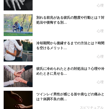
心理
別れる前兆がある彼氏の態度や行動とは？対
処法や後悔する別…
心理
冷却期間から復縁するまでの方法とは？時間
を空けるメリット…
心理
彼氏に冷められたときの対処法は？心理や冷
めたときに見せる…
心理
ツインレイ男性が感じる首や肩などの痛みと
は？体調不良の例…
スピリチュアル