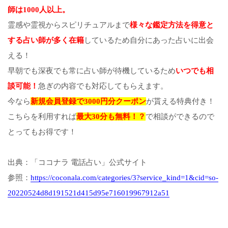
師は1000人以上。
霊感や霊視からスピリチュアルまで
様々な鑑定方法を得意と
する占い師が多く在籍
しているため自分にあった占いに出会
える！
早朝でも深夜でも常に占い師が待機しているため
いつでも相
談可能！
急ぎの内容でも対応してもらえます。
今なら
新規会員登録で3000円分クーポン
が貰える特典付き！
こちらを利用すれば
最大30分も無料！？
で相談ができるので
とってもお得です！
出典：「ココナラ 電話占い」公式サイト
参照：
https://coconala.com/categories/3?service_kind=1&cid=so-
20220524d8d191521d415d95e716019967912a51