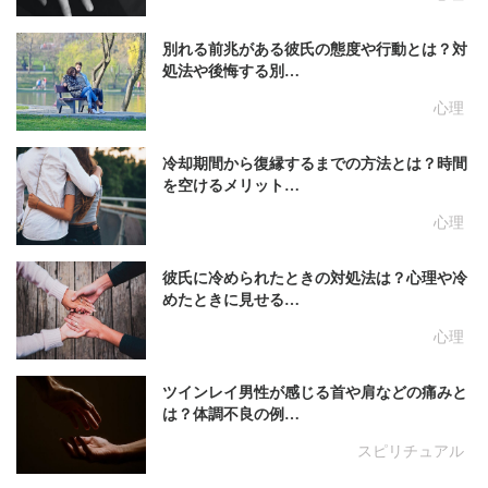
別れる前兆がある彼氏の態度や行動とは？対
処法や後悔する別…
心理
冷却期間から復縁するまでの方法とは？時間
を空けるメリット…
心理
彼氏に冷められたときの対処法は？心理や冷
めたときに見せる…
心理
ツインレイ男性が感じる首や肩などの痛みと
は？体調不良の例…
スピリチュアル