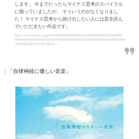
します。 今までだったらマイナス思考のスパイラル
に陥っていましたが、 そういうのがなくなりまし
た！ マイナス思考から抜け出したい人には是非読ん
でいただきたい作品です。
https://www.amazon.co.jp/%E3%83%9E%E3%82%A4%E3%83%8A%E3%82%B9%E
6%80%9D%E8%80%83%E3%81%8B%E3%82%89-%E3%81%99%E3%81%90%E3%8
1%AB%E6%8A%9C%E3%81%... |
「自律神経に優しい音楽」