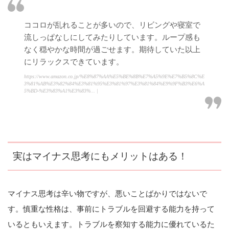
ココロが乱れることが多いので、リビングや寝室で
流しっぱなしにしてみたりしています。ループ感も
なく穏やかな時間が過ごせます。期待していた以上
にリラックスできています。
https://www.amazon.co.jp/%E8%87%AA%E5%BE%8B%E7%A5%9E%E7%B5%8C%E
3%81%AB%E3%82%84%E3%81%95%E3%81%97%E3%81%84%E9%9F%B3%E6%A
5%BD-%E3%83%A1%E3%83%... |
実はマイナス思考にもメリットはある！
マイナス思考は辛い物ですが、悪いことばかりではないで
す。慎重な性格は、事前にトラブルを回避する能力を持って
いるともいえます。トラブルを察知する能力に優れているた