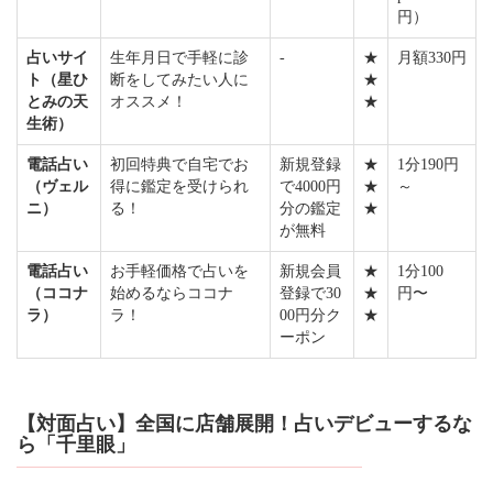
円）
占いサイ
生年月日で手軽に診
-
★
月額330円
ト（星ひ
断をしてみたい人に
★
とみの天
オススメ！
★
生術）
電話占い
初回特典で自宅でお
新規登録
★
1分190円
（ヴェル
得に鑑定を受けられ
で4000円
★
～
ニ）
る！
分の鑑定
★
が無料
電話占い
お手軽価格で占いを
新規会員
★
1分100
（ココナ
始めるならココナ
登録で30
★
円〜
ラ）
ラ！
00円分ク
★
ーポン
【対面占い】全国に店舗展開！占いデビューするな
ら「千里眼」