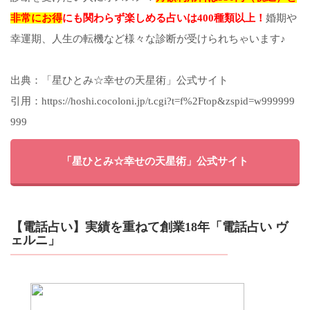
非常にお得
にも関わらず楽しめる占いは400種類以上！
婚期や
幸運期、人生の転機など様々な診断が受けられちゃいます♪
出典：「星ひとみ☆幸せの天星術」公式サイト
引用：https://hoshi.cocoloni.jp/t.cgi?t=f%2Ftop&zspid=w999999
999
「星ひとみ☆幸せの天星術」公式サイト
【電話占い】実績を重ねて創業18年「電話占い ヴ
ェルニ」