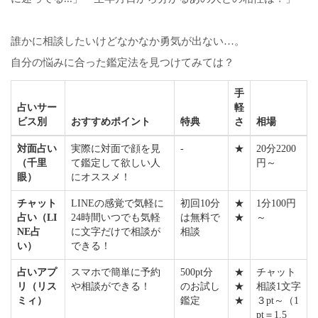
誰かに相談したいけどなかなか勇気が出ない…。
自分の悩みに合った鑑定法を見つけてみては？
手
占いサー
軽
ビス別
おすすめポイント
特典
さ
相場
対面占い
実際に対面で顔を見
-
★
20分2200
（千里
て鑑定して欲しい人
円～
眼）
にオススメ！
チャット
LINEの感覚で気軽に
初回10分
★
1分100円
占い（LI
24時間いつでも気軽
は無料で
★
～
NE占
に文字だけで相談が
相談
い）
できる！
占いアプ
スマホで簡単に予約
500pt分
★
チャット
リ（リス
や相談ができる！
のお試し
★
相談1文字
ミィ）
鑑定
★
３pt～（1
pt＝1.5