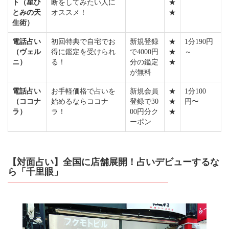
ト（星ひ
断をしてみたい人に
★
とみの天
オススメ！
★
生術）
電話占い
初回特典で自宅でお
新規登録
★
1分190円
（ヴェル
得に鑑定を受けられ
で4000円
★
～
ニ）
る！
分の鑑定
★
が無料
電話占い
お手軽価格で占いを
新規会員
★
1分100
（ココナ
始めるならココナ
登録で30
★
円〜
ラ）
ラ！
00円分ク
★
ーポン
【対面占い】全国に店舗展開！占いデビューするな
ら「千里眼」