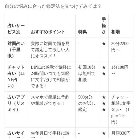
自分の悩みに合った鑑定法を見つけてみては？
手
占いサー
軽
ビス別
おすすめポイント
特典
さ
相場
対面占い
実際に対面で顔を見
-
★
20分2200
（千里
て鑑定して欲しい人
円～
眼）
にオススメ！
チャット
LINEの感覚で気軽に
初回10分
★
1分100円
占い（LI
24時間いつでも気軽
は無料で
★
～
NE占
に文字だけで相談が
相談
い）
できる！
占いアプ
スマホで簡単に予約
500pt分
★
チャット
リ（リス
や相談ができる！
のお試し
★
相談1文字
ミィ）
鑑定
★
３pt～（1
pt＝1.5
円）
占いサイ
生年月日で手軽に診
-
★
月額330円