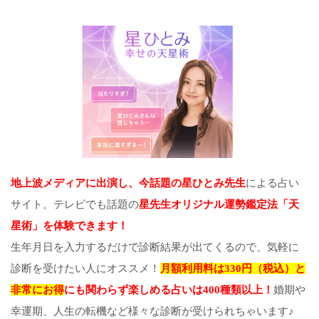
地上波メディアに出演し、今話題の星ひとみ先生
による占い
サイト。テレビでも話題の
星先生オリジナル運勢鑑定法「天
星術」を体験できます！
生年月日を入力するだけで診断結果が出てくるので、気軽に
診断を受けたい人にオススメ！
月額利用料は330円（税込）と
非常にお得
にも関わらず楽しめる占いは400種類以上！
婚期や
幸運期、人生の転機など様々な診断が受けられちゃいます♪