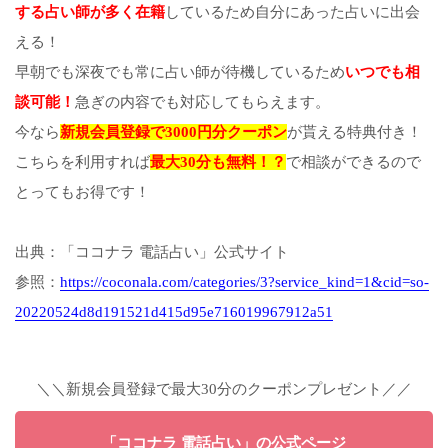
する占い師が多く在籍
しているため自分にあった占いに出会
える！
早朝でも深夜でも常に占い師が待機しているため
いつでも相
談可能！
急ぎの内容でも対応してもらえます。
今なら
新規会員登録で3000円分クーポン
が貰える特典付き！
こちらを利用すれば
最大30分も無料！？
で相談ができるので
とってもお得です！
出典：「ココナラ 電話占い」公式サイト
参照：
https://coconala.com/categories/3?service_kind=1&cid=so-
20220524d8d191521d415d95e716019967912a51
＼＼新規会員登録で最大30分のクーポンプレゼント／／
「ココナラ 電話占い」の公式ページ