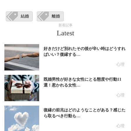
結婚
離婚
新着記事
Latest
好きだけど別れたその後が辛い時はどうすれ
ばいい？復縁する…
心理
既婚男性が好きな女性にとる態度や行動11
選！惹かれる女性…
心理
復縁の前兆はどのようなことがある？感じた
ら取るべき行動も…
心理