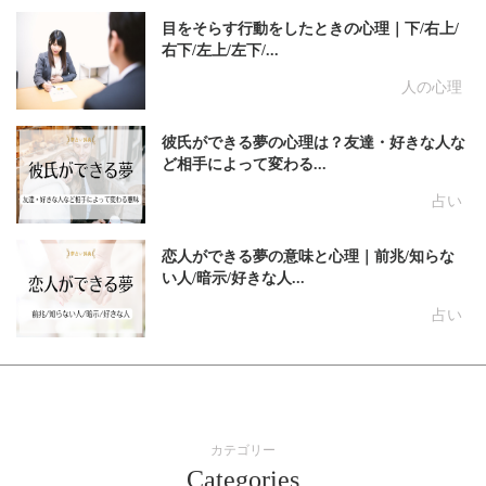
目をそらす行動をしたときの心理｜下/右上/
右下/左上/左下/...
人の心理
彼氏ができる夢の心理は？友達・好きな人な
ど相手によって変わる...
占い
恋人ができる夢の意味と心理｜前兆/知らな
い人/暗示/好きな人...
占い
カテゴリー
Categories