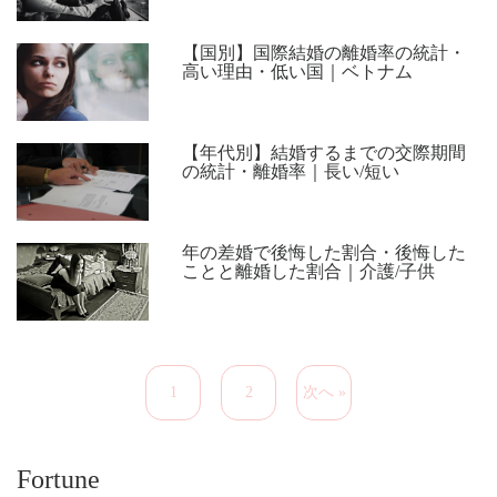
【国別】国際結婚の離婚率の統計・
高い理由・低い国｜ベトナム
【年代別】結婚するまでの交際期間
の統計・離婚率｜長い/短い
年の差婚で後悔した割合・後悔した
ことと離婚した割合｜介護/子供
1
2
次へ »
Fortune