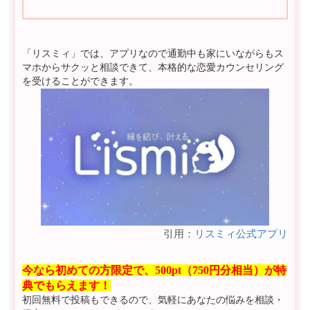
「リスミィ」では、アプリなので通勤中も家にいながらもス
マホからサクッと相談できて、本格的な恋愛カウンセリング
を受けることができます。
引用：
リスミィ公式アプリ
今なら初めての方限定で、500pt（750円分相当）が特
典でもらえます！
初回無料で投稿もできるので、気軽にあなたの悩みを相談・