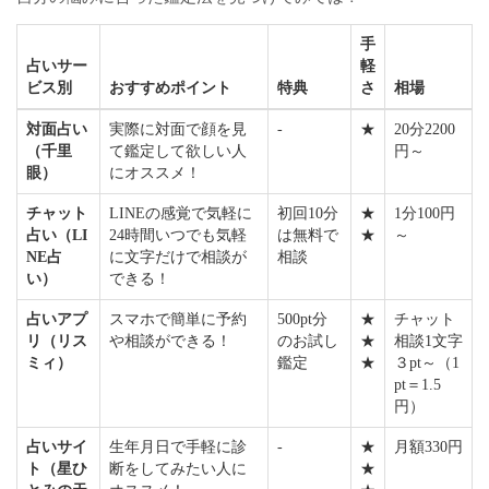
手
占いサー
軽
ビス別
おすすめポイント
特典
さ
相場
対面占い
実際に対面で顔を見
-
★
20分2200
（千里
て鑑定して欲しい人
円～
眼）
にオススメ！
チャット
LINEの感覚で気軽に
初回10分
★
1分100円
占い（LI
24時間いつでも気軽
は無料で
★
～
NE占
に文字だけで相談が
相談
い）
できる！
占いアプ
スマホで簡単に予約
500pt分
★
チャット
リ（リス
や相談ができる！
のお試し
★
相談1文字
ミィ）
鑑定
★
３pt～（1
pt＝1.5
円）
占いサイ
生年月日で手軽に診
-
★
月額330円
ト（星ひ
断をしてみたい人に
★