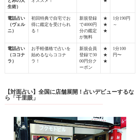
とみの天
オススメ！
★
生術）
電話占い
初回特典で自宅でお
新規登録
★
1分190円
（ヴェル
得に鑑定を受けられ
で4000円
★
～
ニ）
る！
分の鑑定
★
が無料
電話占い
お手軽価格で占いを
新規会員
★
1分100
（ココナ
始めるならココナ
登録で30
★
円〜
ラ）
ラ！
00円分ク
★
ーポン
【対面占い】全国に店舗展開！占いデビューするな
ら「千里眼」