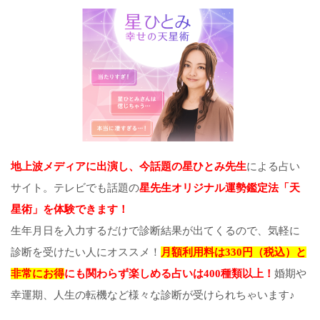
地上波メディアに出演し、今話題の星ひとみ先生
による占い
サイト。テレビでも話題の
星先生オリジナル運勢鑑定法「天
星術」を体験できます！
生年月日を入力するだけで診断結果が出てくるので、気軽に
診断を受けたい人にオススメ！
月額利用料は330円（税込）と
非常にお得
にも関わらず楽しめる占いは400種類以上！
婚期や
幸運期、人生の転機など様々な診断が受けられちゃいます♪