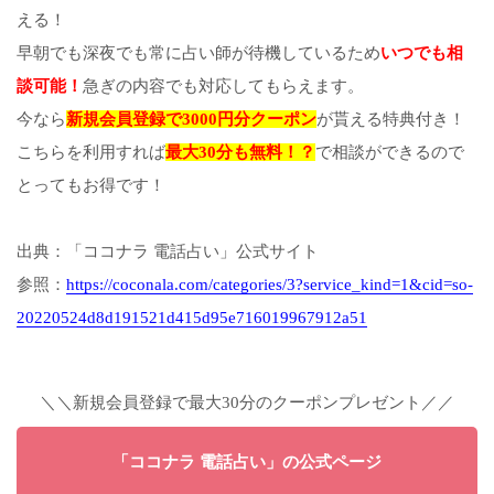
える！
早朝でも深夜でも常に占い師が待機しているため
いつでも相
談可能！
急ぎの内容でも対応してもらえます。
今なら
新規会員登録で3000円分クーポン
が貰える特典付き！
こちらを利用すれば
最大30分も無料！？
で相談ができるので
とってもお得です！
出典：「ココナラ 電話占い」公式サイト
参照：
https://coconala.com/categories/3?service_kind=1&cid=so-
20220524d8d191521d415d95e716019967912a51
＼＼新規会員登録で最大30分のクーポンプレゼント／／
「ココナラ 電話占い」の公式ページ