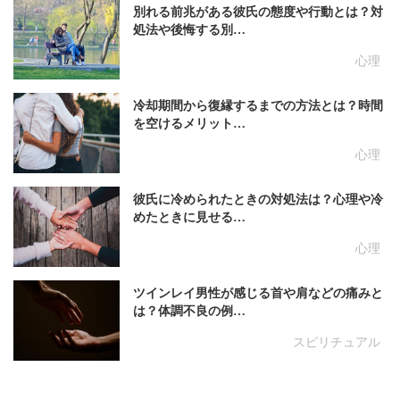
別れる前兆がある彼氏の態度や行動とは？対
処法や後悔する別…
心理
冷却期間から復縁するまでの方法とは？時間
を空けるメリット…
心理
彼氏に冷められたときの対処法は？心理や冷
めたときに見せる…
心理
ツインレイ男性が感じる首や肩などの痛みと
は？体調不良の例…
スピリチュアル