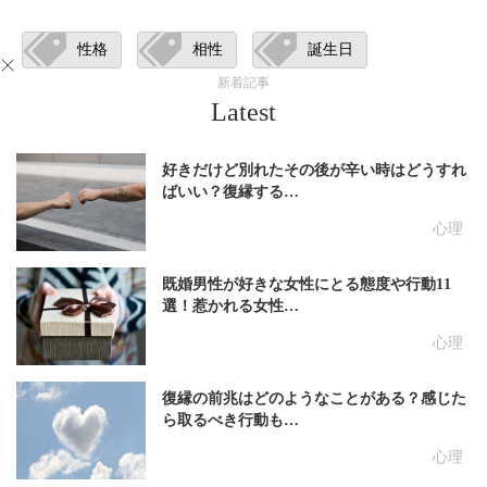
性格
相性
誕生日
新着記事
Latest
好きだけど別れたその後が辛い時はどうすれ
ばいい？復縁する…
心理
既婚男性が好きな女性にとる態度や行動11
選！惹かれる女性…
心理
復縁の前兆はどのようなことがある？感じた
ら取るべき行動も…
心理