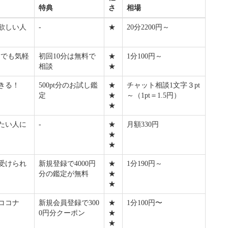
特典
さ
相場
欲しい人
-
★
20分2200円～
つでも気軽
初回10分は無料で
★
1分100円～
相談
★
きる！
500pt分のお試し鑑
★
チャット相談1文字３pt
定
★
～（1pt＝1.5円）
★
たい人に
-
★
月額330円
★
★
受けられ
新規登録で4000円
★
1分190円～
分の鑑定が無料
★
★
ココナ
新規会員登録で300
★
1分100円〜
0円分クーポン
★
★