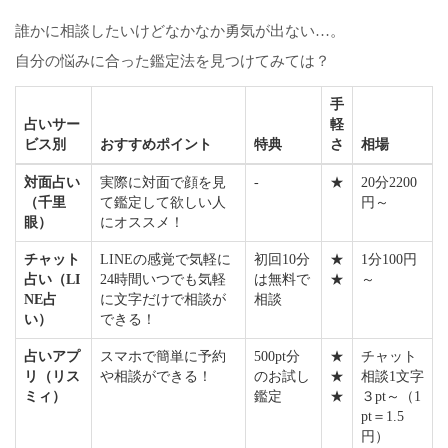
誰かに相談したいけどなかなか勇気が出ない…。
自分の悩みに合った鑑定法を見つけてみては？
手
占いサー
軽
ビス別
おすすめポイント
特典
さ
相場
対面占い
実際に対面で顔を見
-
★
20分2200
（千里
て鑑定して欲しい人
円～
眼）
にオススメ！
チャット
LINEの感覚で気軽に
初回10分
★
1分100円
占い（LI
24時間いつでも気軽
は無料で
★
～
NE占
に文字だけで相談が
相談
い）
できる！
占いアプ
スマホで簡単に予約
500pt分
★
チャット
リ（リス
や相談ができる！
のお試し
★
相談1文字
ミィ）
鑑定
★
３pt～（1
pt＝1.5
円）