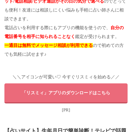
ット/電話相談/ビデオ通話がその日の気分で選べる
のでとって
も便利！友達には相談しにくい悩みも手軽に占い師さんに相
談できます。
電話占いを利用する際にもアプリの機能を使うので、
自分の
電話番号を相手に知られることなく
鑑定が受けられます。
一通目は無料でメッセージ相談が利用できる
ので初めての方
でも気軽に試せます♪
＼＼アイコンが可愛い♡ 今すぐリスミィを始める／／
「リスミィ」アプリのダウンロードはこちら
[PR]
【占いサイト】生年月日で簡単診断！テレビで話題