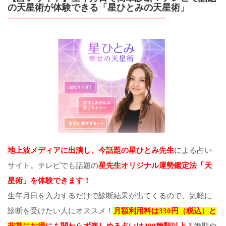
の天星術が体験できる「星ひとみの天星術」
地上波メディアに出演し、今話題の星ひとみ先生
による占い
サイト。テレビでも話題の
星先生オリジナル運勢鑑定法「天
星術」を体験できます！
生年月日を入力するだけで診断結果が出てくるので、気軽に
診断を受けたい人にオススメ！
月額利用料は330円（税込）と
非常にお得
にも関わらず楽しめる占いは400種類以上！
婚期や