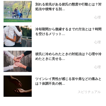
別れる前兆がある彼氏の態度や行動とは？対
処法や後悔する別…
心理
冷却期間から復縁するまでの方法とは？時間
を空けるメリット…
心理
彼氏に冷められたときの対処法は？心理や冷
めたときに見せる…
心理
ツインレイ男性が感じる首や肩などの痛みと
は？体調不良の例…
スピリチュアル