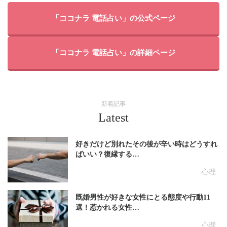
「ココナラ 電話占い」の公式ページ
「ココナラ 電話占い」の詳細ページ
新着記事
Latest
好きだけど別れたその後が辛い時はどうすれ
ばいい？復縁する…
心理
既婚男性が好きな女性にとる態度や行動11
選！惹かれる女性…
心理