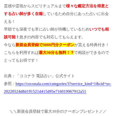
霊感や霊視からスピリチュアルまで
様々な鑑定方法を得意と
する占い師が多く在籍
しているため自分にあった占いに出会
える！
早朝でも深夜でも常に占い師が待機しているため
いつでも相
談可能！
急ぎの内容でも対応してもらえます。
今なら
新規会員登録で3000円分クーポン
が貰える特典付き！
こちらを利用すれば
最大30分も無料！？
で相談ができるので
とってもお得です！
出典：「ココナラ 電話占い」公式サイト
参照：
https://coconala.com/categories/3?service_kind=1&cid=so-
20220524d8d191521d415d95e716019967912a51
＼＼新規会員登録で最大30分のクーポンプレゼント／／