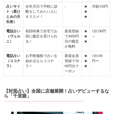
占いサイ
生年月日で手軽に診
-
★
月額330円
ト（星ひ
断をしてみたい人に
★
とみの天
オススメ！
★
生術）
電話占い
初回特典で自宅でお
新規登録
★
1分190円
（ヴェル
得に鑑定を受けられ
で4000円
★
～
ニ）
る！
分の鑑定
★
が無料
電話占い
お手軽価格で占いを
新規会員
★
1分100
（ココナ
始めるならココナ
登録で30
★
円〜
ラ）
ラ！
00円分ク
★
ーポン
【対面占い】全国に店舗展開！占いデビューするな
ら「千里眼」