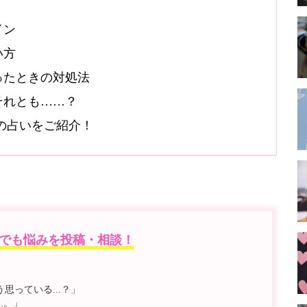
イン
い方
ったときの対処法
それとも……？
オシの占いをご紹介！
でも悩みを投稿・相談！
っている...？」
.。」