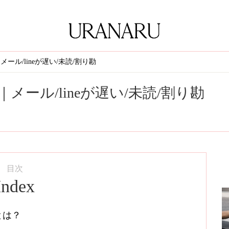
ル/lineが遅い/未読/割り勘
ール/lineが遅い/未読/割り勘
目次
Index
とは？