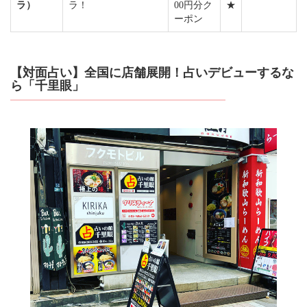
ラ）
ラ！
00円分ク
★
ーポン
【対面占い】全国に店舗展開！占いデビューするな
ら「千里眼」