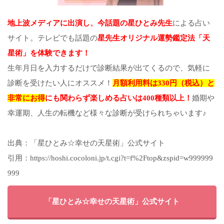
地上波メディアに出演し、今話題の星ひとみ先生
による占い
サイト。テレビでも話題の
星先生オリジナル運勢鑑定法「天
星術」を体験できます！
生年月日を入力するだけで診断結果が出てくるので、気軽に
診断を受けたい人にオススメ！
月額利用料は330円（税込）と
非常にお得
にも関わらず楽しめる占いは400種類以上！
婚期や
幸運期、人生の転機など様々な診断が受けられちゃいます♪
出典：「星ひとみ☆幸せの天星術」公式サイト
引用：https://hoshi.cocoloni.jp/t.cgi?t=f%2Ftop&zspid=w999999
999
「星ひとみ☆幸せの天星術」公式サイト