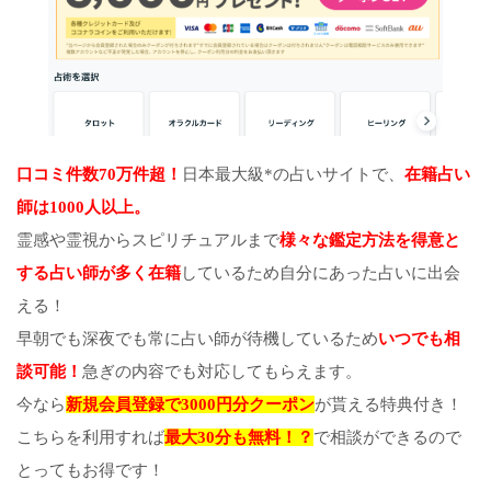
口コミ件数70万件超！
日本最大級*の占いサイトで、
在籍占い
師は1000人以上。
霊感や霊視からスピリチュアルまで
様々な鑑定方法を得意と
する占い師が多く在籍
しているため自分にあった占いに出会
える！
早朝でも深夜でも常に占い師が待機しているため
いつでも相
談可能！
急ぎの内容でも対応してもらえます。
今なら
新規会員登録で3000円分クーポン
が貰える特典付き！
こちらを利用すれば
最大30分も無料！？
で相談ができるので
とってもお得です！