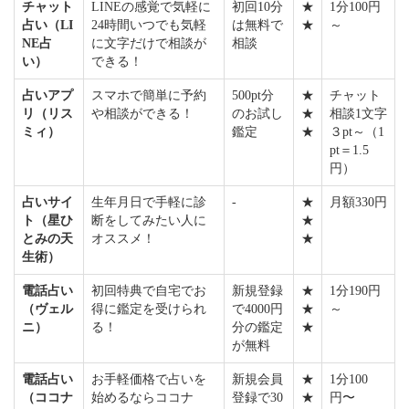
チャット
LINEの感覚で気軽に
初回10分
★
1分100円
占い（LI
24時間いつでも気軽
は無料で
★
～
NE占
に文字だけで相談が
相談
い）
できる！
占いアプ
スマホで簡単に予約
500pt分
★
チャット
リ（リス
や相談ができる！
のお試し
★
相談1文字
ミィ）
鑑定
★
３pt～（1
pt＝1.5
円）
占いサイ
生年月日で手軽に診
-
★
月額330円
ト（星ひ
断をしてみたい人に
★
とみの天
オススメ！
★
生術）
電話占い
初回特典で自宅でお
新規登録
★
1分190円
（ヴェル
得に鑑定を受けられ
で4000円
★
～
ニ）
る！
分の鑑定
★
が無料
電話占い
お手軽価格で占いを
新規会員
★
1分100
（ココナ
始めるならココナ
登録で30
★
円〜