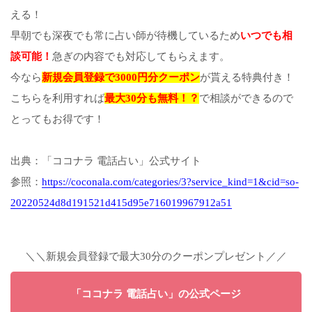
える！
早朝でも深夜でも常に占い師が待機しているため
いつでも相
談可能！
急ぎの内容でも対応してもらえます。
今なら
新規会員登録で3000円分クーポン
が貰える特典付き！
こちらを利用すれば
最大30分も無料！？
で相談ができるので
とってもお得です！
出典：「ココナラ 電話占い」公式サイト
参照：
https://coconala.com/categories/3?service_kind=1&cid=so-
20220524d8d191521d415d95e716019967912a51
＼＼新規会員登録で最大30分のクーポンプレゼント／／
「ココナラ 電話占い」の公式ページ