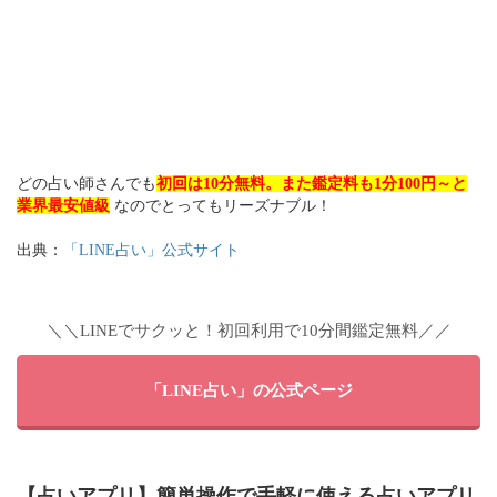
どの占い師さんでも
初回は10分無料。また鑑定料も1分100円～と
業界最安値級
なのでとってもリーズナブル！
出典：
「LINE占い」公式サイト
＼＼LINEでサクッと！初回利用で10分間鑑定無料／／
「LINE占い」の公式ページ
【占いアプリ】簡単操作で手軽に使える占いアプリ