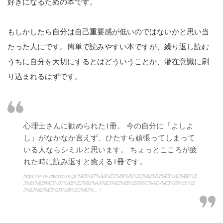
好きになるための本です。
もしかしたら自分は自己重要感が低いのではないかと思い当
たった人にです。簡単で読みやすい本ですが、繰り返し読む
うちに自分を大切にするとはどういうことか、潜在意識に刷
り込まれるはずです。
心理士さんに勧められた1冊。 今の自分に「よしよ
し」がなかなか言えず、ひたすら頑張ってしまって
いる人ならシミルと思います。 ちょっとこころが疲
れた時に読み返すと癒える1冊です。
https://www.amazon.co.jp/%E8%87%AA%E5%88%86%E3%82%92%E5%A5%BD%E
3%81%8D%E3%81%AB%E3%81%AA%E3%82%8B%E6%9C%AC-%E3%83%91%E
3%83%83%E3%83%88%E3%83%... |