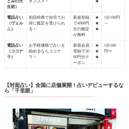
とみの天
オススメ！
★
生術）
電話占い
初回特典で自宅でお
新規登録
★
1分190円
（ヴェル
得に鑑定を受けられ
で4000円
★
～
ニ）
る！
分の鑑定
★
が無料
電話占い
お手軽価格で占いを
新規会員
★
1分100
（ココナ
始めるならココナ
登録で30
★
円〜
ラ）
ラ！
00円分ク
★
ーポン
【対面占い】全国に店舗展開！占いデビューするな
ら「千里眼」