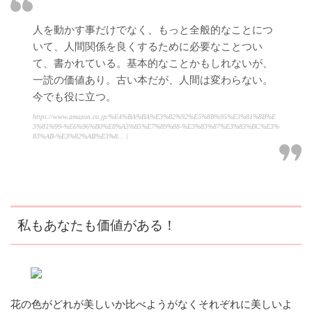
人を動かす事だけでなく、もっと全般的なことにつ
いて、人間関係を良くするために必要なことつい
て、書かれている。基本的なことかもしれないが、
一読の価値あり。古い本だが、人間は変わらない。
今でも役に立つ。
https://www.amazon.co.jp/%E4%BA%BA%E3%82%92%E5%8B%95%E3%81%8B%E
3%81%99-%E6%96%B0%E8%A3%85%E7%89%88-%E3%83%87%E3%83%BC%E3%
83%AB-%E3%82%AB%E3%8... |
私もあなたも価値がある！
花の色がどれが美しいか比べようがなくそれぞれに美しいよ