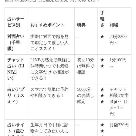
手
占いサー
軽
ビス別
おすすめポイント
特典
さ
相場
対面占い
実際に対面で顔を見
-
★
20分2200
（千里
て鑑定して欲しい人
円～
眼）
にオススメ！
チャット
LINEの感覚で気軽に
初回10分
★
1分100円
占い（LI
24時間いつでも気軽
は無料で
★
～
NE占
に文字だけで相談が
相談
い）
できる！
占いアプ
スマホで簡単に予約
500pt分
★
チャット
リ（リス
や相談ができる！
のお試し
★
相談1文字
ミィ）
鑑定
★
３pt～（1
pt＝1.5
円）
占いサイ
生年月日で手軽に診
-
★
月額330円
ト（星ひ
断をしてみたい人に
★