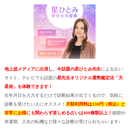
地上波メディアに出演し、今話題の星ひとみ先生
による占い
サイト。テレビでも話題の
星先生オリジナル運勢鑑定法「天
星術」を体験できます！
生年月日を入力するだけで診断結果が出てくるので、気軽に
診断を受けたい人にオススメ！
月額利用料は330円（税込）と
非常にお得
にも関わらず楽しめる占いは400種類以上！
婚期や
幸運期、人生の転機など様々な診断が受けられちゃいます♪