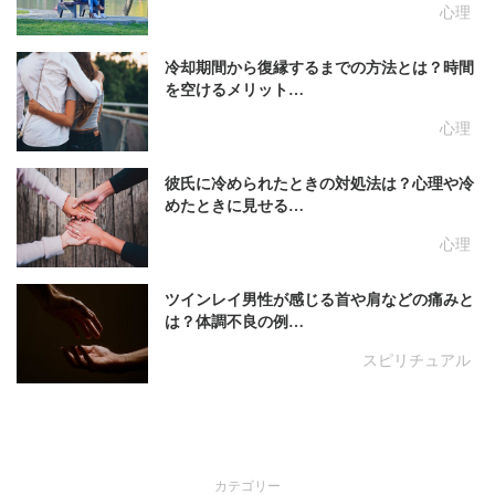
心理
冷却期間から復縁するまでの方法とは？時間
を空けるメリット…
心理
彼氏に冷められたときの対処法は？心理や冷
めたときに見せる…
心理
ツインレイ男性が感じる首や肩などの痛みと
は？体調不良の例…
スピリチュアル
カテゴリー