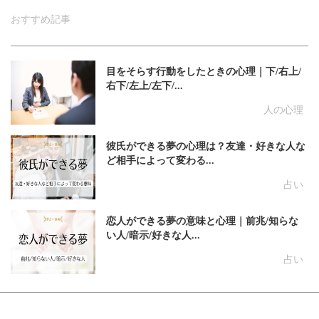
おすすめ記事
目をそらす行動をしたときの心理｜下/右上/
右下/左上/左下/...
人の心理
彼氏ができる夢の心理は？友達・好きな人な
ど相手によって変わる...
占い
恋人ができる夢の意味と心理｜前兆/知らな
い人/暗示/好きな人...
占い