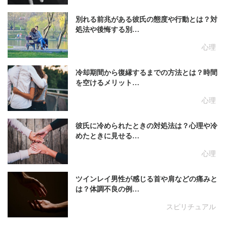
別れる前兆がある彼氏の態度や行動とは？対
処法や後悔する別…
心理
冷却期間から復縁するまでの方法とは？時間
を空けるメリット…
心理
彼氏に冷められたときの対処法は？心理や冷
めたときに見せる…
心理
ツインレイ男性が感じる首や肩などの痛みと
は？体調不良の例…
スピリチュアル