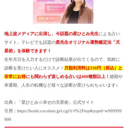
地上波メディアに出演し、今話題の星ひとみ先生
による占い
サイト。テレビでも話題の
星先生オリジナル運勢鑑定法「天
星術」を体験できます！
生年月日を入力するだけで診断結果が出てくるので、気軽に
診断を受けたい人にオススメ！
月額利用料は330円（税込）と
非常にお得
にも関わらず楽しめる占いは400種類以上！
婚期や
幸運期、人生の転機など様々な診断が受けられちゃいます♪
出典：「星ひとみ☆幸せの天星術」公式サイト
引用：https://hoshi.cocoloni.jp/t.cgi?t=f%2Ftop&zspid=w999999
999