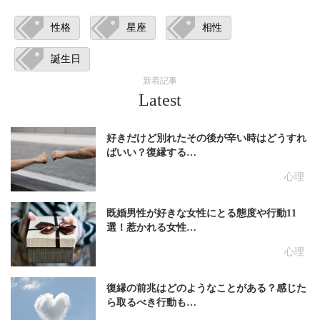
性格
星座
相性
誕生日
新着記事
Latest
好きだけど別れたその後が辛い時はどうすれ
ばいい？復縁する…
心理
既婚男性が好きな女性にとる態度や行動11
選！惹かれる女性…
心理
復縁の前兆はどのようなことがある？感じた
ら取るべき行動も…