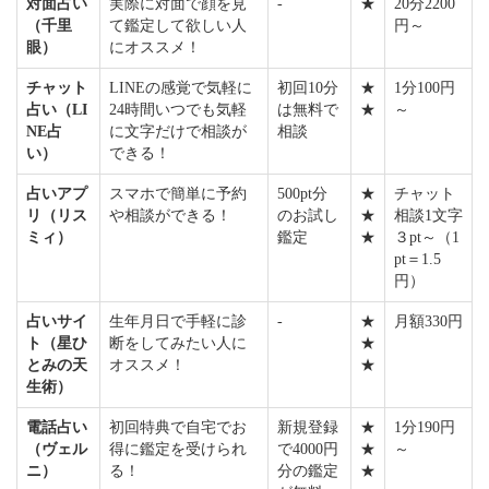
対面占い
実際に対面で顔を見
-
★
20分2200
（千里
て鑑定して欲しい人
円～
眼）
にオススメ！
チャット
LINEの感覚で気軽に
初回10分
★
1分100円
占い（LI
24時間いつでも気軽
は無料で
★
～
NE占
に文字だけで相談が
相談
い）
できる！
占いアプ
スマホで簡単に予約
500pt分
★
チャット
リ（リス
や相談ができる！
のお試し
★
相談1文字
ミィ）
鑑定
★
３pt～（1
pt＝1.5
円）
占いサイ
生年月日で手軽に診
-
★
月額330円
ト（星ひ
断をしてみたい人に
★
とみの天
オススメ！
★
生術）
電話占い
初回特典で自宅でお
新規登録
★
1分190円
（ヴェル
得に鑑定を受けられ
で4000円
★
～
ニ）
る！
分の鑑定
★