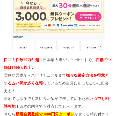
口コミ件数70万件超！
日本最大級*の占いサイトで、
在籍占い
師は1000人以上。
霊感や霊視からスピリチュアルまで
様々な鑑定方法を得意と
する占い師が多く在籍
しているため自分にあった占いに出会
える！
早朝でも深夜でも常に占い師が待機しているため
いつでも相
談可能！
急ぎの内容でも対応してもらえます。
今なら
新規会員登録で3000円分クーポン
が貰える特典付き！