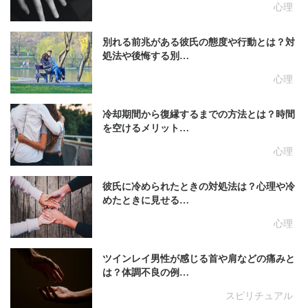
心理
別れる前兆がある彼氏の態度や行動とは？対
処法や後悔する別…
心理
冷却期間から復縁するまでの方法とは？時間
を空けるメリット…
心理
彼氏に冷められたときの対処法は？心理や冷
めたときに見せる…
心理
ツインレイ男性が感じる首や肩などの痛みと
は？体調不良の例…
スピリチュアル