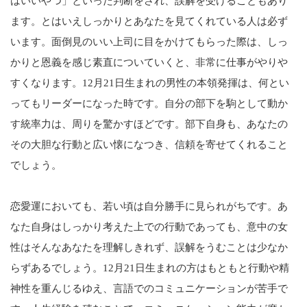
はいいやつ」といった判断をされ、誤解を受けることもあり
ます。とはいえしっかりとあなたを見てくれている人は必ず
います。面倒見のいい上司に目をかけてもらった際は、しっ
かりと恩義を感じ素直についていくと、非常に仕事がやりや
すくなります。12月21日生まれの男性の本領発揮は、何とい
ってもリーダーになった時です。自分の部下を駒として動か
す統率力は、周りを驚かすほどです。部下自身も、あなたの
その大胆な行動と広い懐になつき、信頼を寄せてくれること
でしょう。
恋愛運においても、若い頃は自分勝手に見られがちです。あ
なた自身はしっかり考えた上での行動であっても、意中の女
性はそんなあなたを理解しきれず、誤解をうむことは少なか
らずあるでしょう。12月21日生まれの方はもともと行動や精
神性を重んじるゆえ、言語でのコミュニケーションが苦手で