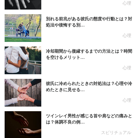
心理
別れる前兆がある彼氏の態度や行動とは？対
処法や後悔する別…
心理
冷却期間から復縁するまでの方法とは？時間
を空けるメリット…
心理
彼氏に冷められたときの対処法は？心理や冷
めたときに見せる…
心理
ツインレイ男性が感じる首や肩などの痛みと
は？体調不良の例…
スピリチュアル