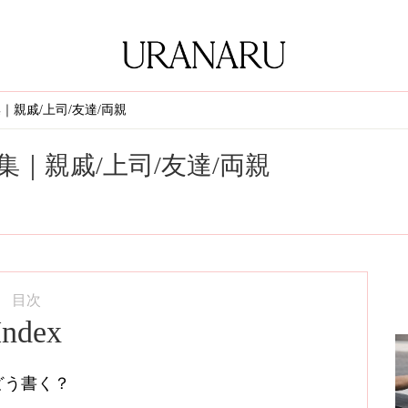
親戚/上司/友達/両親
｜親戚/上司/友達/両親
目次
Index
どう書く？