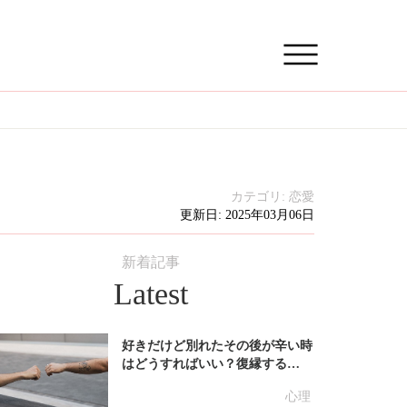
カテゴリ:
恋愛
更新日: 2025年03月06日
新着記事
Latest
好きだけど別れたその後が辛い時
はどうすればいい？復縁する…
心理