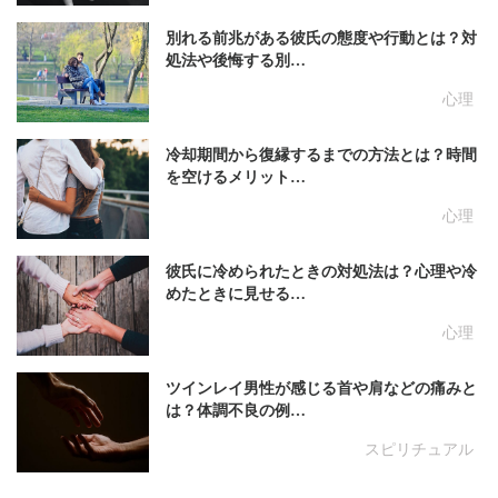
別れる前兆がある彼氏の態度や行動とは？対
処法や後悔する別…
心理
冷却期間から復縁するまでの方法とは？時間
を空けるメリット…
心理
彼氏に冷められたときの対処法は？心理や冷
めたときに見せる…
心理
ツインレイ男性が感じる首や肩などの痛みと
は？体調不良の例…
スピリチュアル