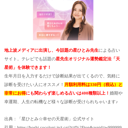
地上波メディアに出演し、今話題の星ひとみ先生
による占い
サイト。テレビでも話題の
星先生オリジナル運勢鑑定法「天
星術」を体験できます！
生年月日を入力するだけで診断結果が出てくるので、気軽に
診断を受けたい人にオススメ！
月額利用料は330円（税込）と
非常にお得
にも関わらず楽しめる占いは400種類以上！
婚期や
幸運期、人生の転機など様々な診断が受けられちゃいます♪
出典：「星ひとみ☆幸せの天星術」公式サイト
引用：https://hoshi.cocoloni.jp/t.cgi?t=f%2Ftop&zspid=w999999