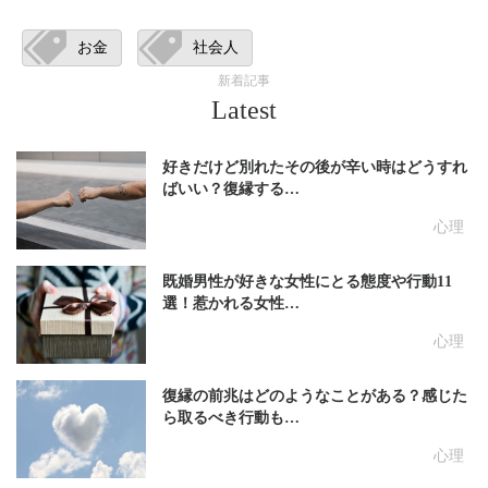
お金
社会人
新着記事
Latest
好きだけど別れたその後が辛い時はどうすれ
ばいい？復縁する…
心理
既婚男性が好きな女性にとる態度や行動11
選！惹かれる女性…
心理
復縁の前兆はどのようなことがある？感じた
ら取るべき行動も…
心理