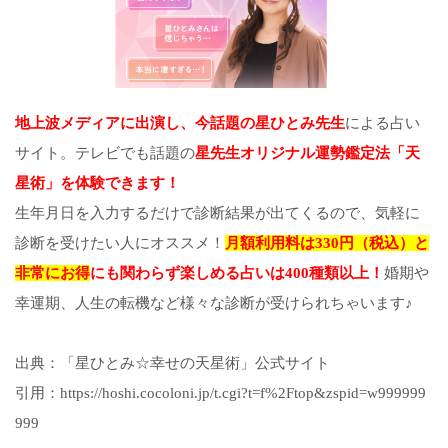
地上波メディアに出演し、今話題の星ひとみ先生
による占い
サイト。テレビでも話題の
星先生オリジナル運勢鑑定法「天
星術」を体験できます！
生年月日を入力するだけで診断結果が出てくるので、気軽に
診断を受けたい人にオススメ！
月額利用料は330円（税込）と
非常にお得
にも関わらず楽しめる占いは400種類以上！
婚期や
幸運期、人生の転機など様々な診断が受けられちゃいます♪
出典：「星ひとみ☆幸せの天星術」公式サイト
引用：https://hoshi.cocoloni.jp/t.cgi?t=f%2Ftop&zspid=w999999
999