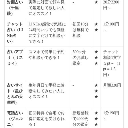
対面占い
実際に対面で顔を見
-
★
20分2200
（千里
て鑑定して欲しい人
円～
眼）
にオススメ！
チャット
LINEの感覚で気軽に
初回10分
★
1分100円
占い（LI
24時間いつでも気軽
は無料で
★
～
NE占
に文字だけで相談が
相談
い）
できる！
占いアプ
スマホで簡単に予約
500pt分
★
チャット
リ（リス
や相談ができる！
のお試し
★
相談1文字
ミィ）
鑑定
★
３pt～（1
pt＝1.5
円）
占いサイ
生年月日で手軽に診
-
★
月額330円
ト（星ひ
断をしてみたい人に
★
とみの天
オススメ！
★
生術）
電話占い
初回特典で自宅でお
新規登録
★
1分190円
（ヴェル
得に鑑定を受けられ
で4000円
★
～
ニ）
る！
分の鑑定
★