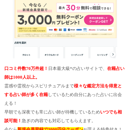
口コミ件数70万件超！
日本最大級*の占いサイトで、
在籍占い
師は1000人以上。
霊感や霊視からスピリチュアルまで
様々な鑑定方法を得意と
する占い師が多く在籍
しているため自分にあった占いに出会
える！
早朝でも深夜でも常に占い師が待機しているため
いつでも相
談可能！
急ぎの内容でも対応してもらえます。
今なら
新規会員登録で3000円分クーポン
が貰える特典付き！