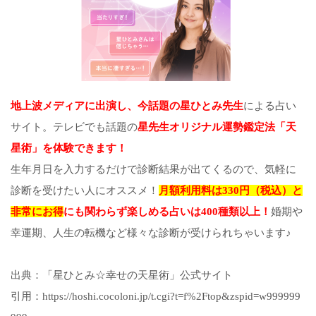
地上波メディアに出演し、今話題の星ひとみ先生
による占い
サイト。テレビでも話題の
星先生オリジナル運勢鑑定法「天
星術」を体験できます！
生年月日を入力するだけで診断結果が出てくるので、気軽に
診断を受けたい人にオススメ！
月額利用料は330円（税込）と
非常にお得
にも関わらず楽しめる占いは400種類以上！
婚期や
幸運期、人生の転機など様々な診断が受けられちゃいます♪
出典：「星ひとみ☆幸せの天星術」公式サイト
引用：https://hoshi.cocoloni.jp/t.cgi?t=f%2Ftop&zspid=w999999