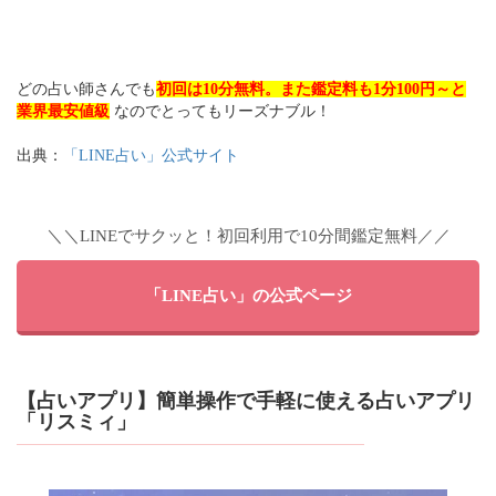
どの占い師さんでも
初回は10分無料。また鑑定料も1分100円～と
業界最安値級
なのでとってもリーズナブル！
出典：
「LINE占い」公式サイト
＼＼LINEでサクッと！初回利用で10分間鑑定無料／／
「LINE占い」の公式ページ
【占いアプリ】簡単操作で手軽に使える占いアプリ
「リスミィ」