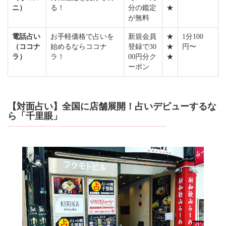
ニ）
る！
分の鑑定
★
が無料
電話占い
お手軽価格で占いを
新規会員
★
1分100
（ココナ
始めるならココナ
登録で30
★
円〜
ラ）
ラ！
00円分ク
★
ーポン
【対面占い】全国に店舗展開！占いデビューするな
ら「千里眼」