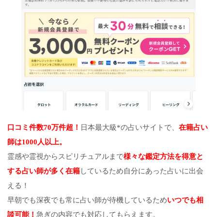
口コミ件数70万件超！
日本最大級*の占いサイトで、
在籍占い
師は1000人以上。
霊感や霊視からスピリチュアルまで
様々な鑑定方法を得意と
する占い師が多く在籍
しているため自分にあった占いに出会
える！
早朝でも深夜でも常に占い師が待機しているため
いつでも相
談可能！
急ぎの内容でも対応してもらえます。