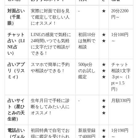
対面占い
実際に対面で顔を見
-
★
20分2200
（千里
て鑑定して欲しい人
円～
眼）
にオススメ！
チャット
LINEの感覚で気軽に
初回10分
★
1分100円
占い（LI
24時間いつでも気軽
は無料で
★
～
NE占
に文字だけで相談が
相談
い）
できる！
占いアプ
スマホで簡単に予約
500pt分
★
チャット
リ（リス
や相談ができる！
のお試し
★
相談1文字
ミィ）
鑑定
★
３pt～（1
pt＝1.5
円）
占いサイ
生年月日で手軽に診
-
★
月額330円
ト（星ひ
断をしてみたい人に
★
とみの天
オススメ！
★
生術）
電話占い
初回特典で自宅でお
新規登録
★
1分190円
（ヴェル
得に鑑定を受けられ
で4000円
★
～