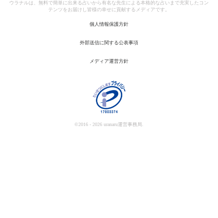
ウラナルは、無料で簡単に出来る占いから有名な先生による本格的な占いまで充実したコン
テンツをお届けし皆様の幸せに貢献するメディアです。
個人情報保護方針
外部送信に関する公表事項
メディア運営方針
©2016 - 2026 uranaru運営事務局.