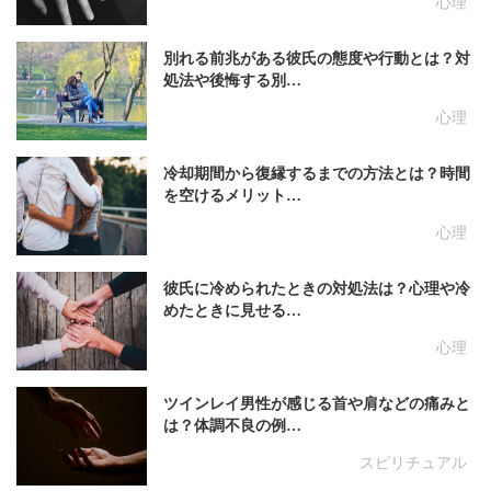
心理
別れる前兆がある彼氏の態度や行動とは？対
処法や後悔する別…
心理
冷却期間から復縁するまでの方法とは？時間
を空けるメリット…
心理
彼氏に冷められたときの対処法は？心理や冷
めたときに見せる…
心理
ツインレイ男性が感じる首や肩などの痛みと
は？体調不良の例…
スピリチュアル