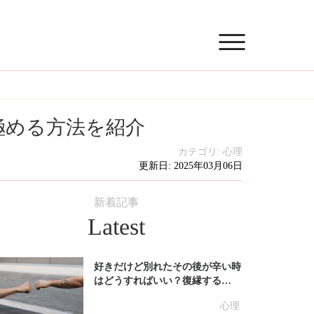
極める方法を紹介
カテゴリ:
心理
更新日: 2025年03月06日
新着記事
Latest
好きだけど別れたその後が辛い時
はどうすればいい？復縁する…
心理