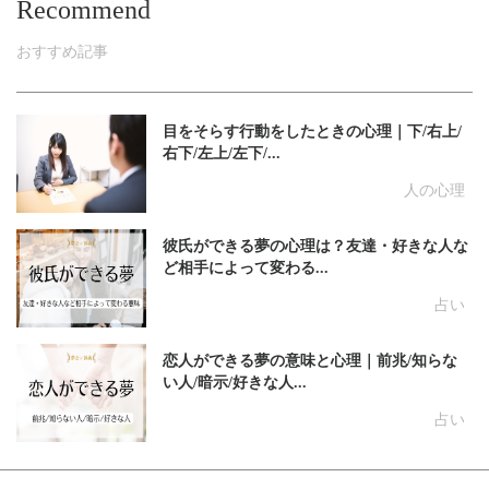
Recommend
おすすめ記事
目をそらす行動をしたときの心理｜下/右上/
右下/左上/左下/...
人の心理
彼氏ができる夢の心理は？友達・好きな人な
ど相手によって変わる...
占い
恋人ができる夢の意味と心理｜前兆/知らな
い人/暗示/好きな人...
占い