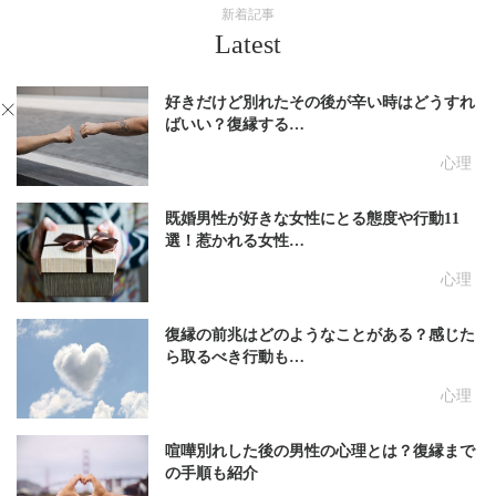
新着記事
Latest
好きだけど別れたその後が辛い時はどうすれ
ばいい？復縁する…
心理
既婚男性が好きな女性にとる態度や行動11
選！惹かれる女性…
心理
復縁の前兆はどのようなことがある？感じた
ら取るべき行動も…
心理
喧嘩別れした後の男性の心理とは？復縁まで
の手順も紹介