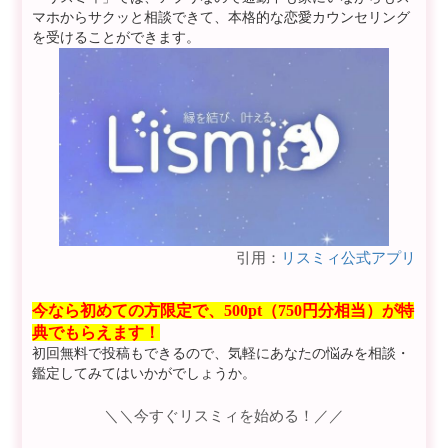
マホからサクッと相談できて、本格的な恋愛カウンセリング
を受けることができます。
引用：
リスミィ公式アプリ
今なら初めての方限定で、500pt（750円分相当）が特
典でもらえます！
初回無料で投稿もできるので、気軽にあなたの悩みを相談・
鑑定してみてはいかがでしょうか。
＼＼今すぐリスミィを始める！／／