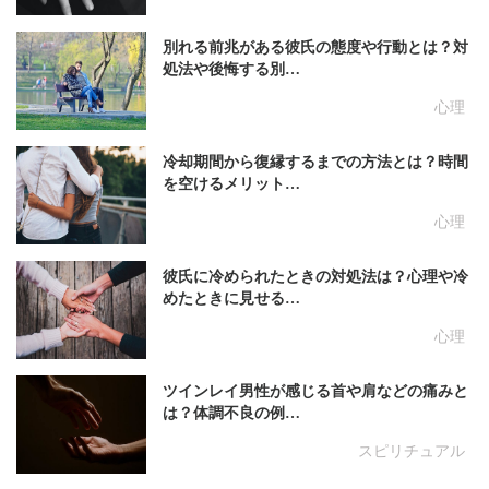
別れる前兆がある彼氏の態度や行動とは？対
処法や後悔する別…
心理
冷却期間から復縁するまでの方法とは？時間
を空けるメリット…
心理
彼氏に冷められたときの対処法は？心理や冷
めたときに見せる…
心理
ツインレイ男性が感じる首や肩などの痛みと
は？体調不良の例…
スピリチュアル