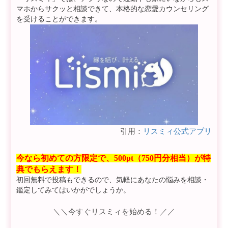
マホからサクッと相談できて、本格的な恋愛カウンセリング
を受けることができます。
引用：
リスミィ公式アプリ
今なら初めての方限定で、500pt（750円分相当）が特
典でもらえます！
初回無料で投稿もできるので、気軽にあなたの悩みを相談・
鑑定してみてはいかがでしょうか。
＼＼今すぐリスミィを始める！／／