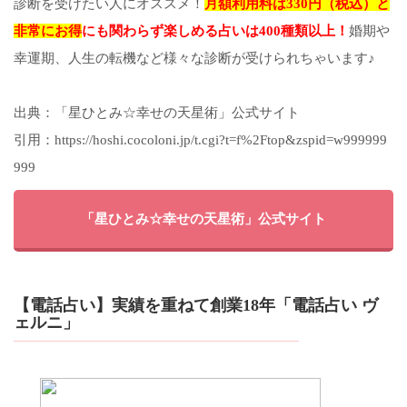
診断を受けたい人にオススメ！
月額利用料は330円（税込）と
非常にお得
にも関わらず楽しめる占いは400種類以上！
婚期や
幸運期、人生の転機など様々な診断が受けられちゃいます♪
出典：「星ひとみ☆幸せの天星術」公式サイト
引用：https://hoshi.cocoloni.jp/t.cgi?t=f%2Ftop&zspid=w999999
999
「星ひとみ☆幸せの天星術」公式サイト
【電話占い】実績を重ねて創業18年「電話占い ヴ
ェルニ」