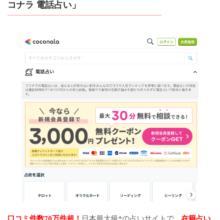
コナラ 電話占い」
口コミ件数70万件超！
日本最大級*の占いサイトで、
在籍占い