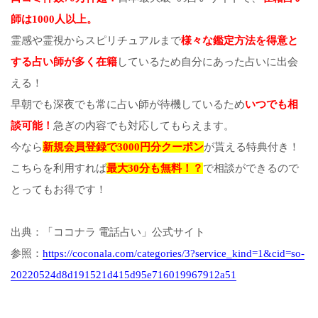
師は1000人以上。
霊感や霊視からスピリチュアルまで
様々な鑑定方法を得意と
する占い師が多く在籍
しているため自分にあった占いに出会
える！
早朝でも深夜でも常に占い師が待機しているため
いつでも相
談可能！
急ぎの内容でも対応してもらえます。
今なら
新規会員登録で3000円分クーポン
が貰える特典付き！
こちらを利用すれば
最大30分も無料！？
で相談ができるので
とってもお得です！
出典：「ココナラ 電話占い」公式サイト
参照：
https://coconala.com/categories/3?service_kind=1&cid=so-
20220524d8d191521d415d95e716019967912a51