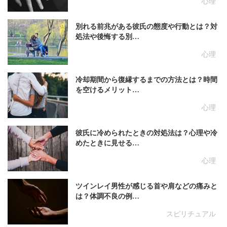
心理
別れる前兆がある彼氏の態度や行動とは？対
処法や後悔する別…
心理
冷却期間から復縁するまでの方法とは？時間
を空けるメリット…
心理
彼氏に冷められたときの対処法は？心理や冷
めたときに見せる…
心理
ツインレイ男性が感じる首や肩などの痛みと
は？体調不良の例…
スピリチュアル