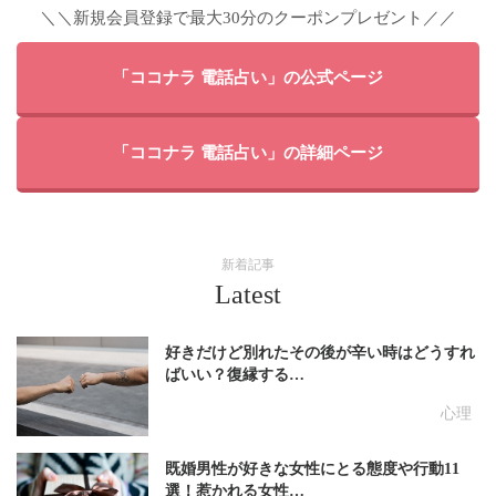
＼＼新規会員登録で最大30分のクーポンプレゼント／／
「ココナラ 電話占い」の公式ページ
「ココナラ 電話占い」の詳細ページ
新着記事
Latest
好きだけど別れたその後が辛い時はどうすれ
ばいい？復縁する…
心理
既婚男性が好きな女性にとる態度や行動11
選！惹かれる女性…