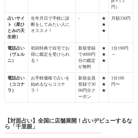
pt＝1.5
円）
占いサイ
生年月日で手軽に診
-
★
月額330円
ト（星ひ
断をしてみたい人に
★
とみの天
オススメ！
★
生術）
電話占い
初回特典で自宅でお
新規登録
★
1分190円
（ヴェル
得に鑑定を受けられ
で4000円
★
～
ニ）
る！
分の鑑定
★
が無料
電話占い
お手軽価格で占いを
新規会員
★
1分100
（ココナ
始めるならココナ
登録で30
★
円〜
ラ）
ラ！
00円分ク
★
ーポン
【対面占い】全国に店舗展開！占いデビューするな
ら「千里眼」