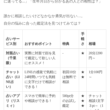
に迷ってる...」「生年月日から分かるあの人との相性は？」
誰かに相談したいけどなかなか勇気が出ない…。
自分の悩みに合った鑑定法を見つけてみては？
手
占いサー
軽
ビス別
おすすめポイント
特典
さ
相場
対面占い
実際に対面で顔を見
-
★
20分2200
（千里
て鑑定して欲しい人
円～
眼）
にオススメ！
チャット
LINEの感覚で気軽に
初回10分
★
1分100円
占い（LI
24時間いつでも気軽
は無料で
★
～
NE占
に文字だけで相談が
相談
い）
できる！
占いアプ
スマホで簡単に予約
500pt分
★
チャット
リ（リス
や相談ができる！
のお試し
★
相談1文字
ミィ）
鑑定
★
３pt～（1