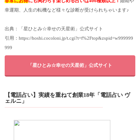
非常にお得
にも関わらず楽しめる占いは400種類以上！
婚期や
幸運期、人生の転機など様々な診断が受けられちゃいます♪
出典：「星ひとみ☆幸せの天星術」公式サイト
引用：https://hoshi.cocoloni.jp/t.cgi?t=f%2Ftop&zspid=w999999
999
「星ひとみ☆幸せの天星術」公式サイト
【電話占い】実績を重ねて創業18年「電話占い ヴ
ェルニ」