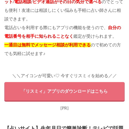
ット/電話相談/ビデオ通話がその日の気分で選べる
のでとって
も便利！友達には相談しにくい悩みも手軽に占い師さんに相
談できます。
電話占いを利用する際にもアプリの機能を使うので、
自分の
電話番号を相手に知られることなく
鑑定が受けられます。
一通目は無料でメッセージ相談が利用できる
ので初めての方
でも気軽に試せます♪
＼＼アイコンが可愛い♡ 今すぐリスミィを始める／／
「リスミィ」アプリのダウンロードはこちら
[PR]
【占いサイト】生年月日で簡単診断！テレビで話題