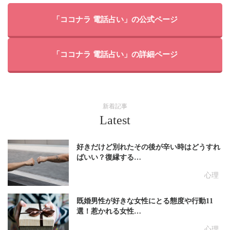
「ココナラ 電話占い」の公式ページ
「ココナラ 電話占い」の詳細ページ
新着記事
Latest
好きだけど別れたその後が辛い時はどうすれ
ばいい？復縁する…
心理
既婚男性が好きな女性にとる態度や行動11
選！惹かれる女性…
心理