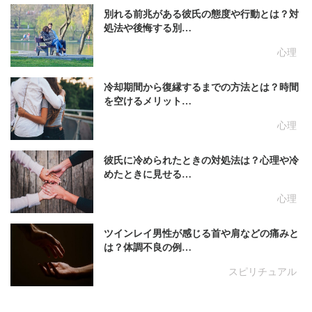
別れる前兆がある彼氏の態度や行動とは？対
処法や後悔する別…
心理
冷却期間から復縁するまでの方法とは？時間
を空けるメリット…
心理
彼氏に冷められたときの対処法は？心理や冷
めたときに見せる…
心理
ツインレイ男性が感じる首や肩などの痛みと
は？体調不良の例…
スピリチュアル