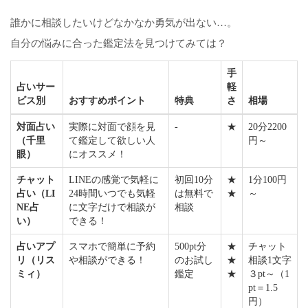
誰かに相談したいけどなかなか勇気が出ない…。
自分の悩みに合った鑑定法を見つけてみては？
手
占いサー
軽
ビス別
おすすめポイント
特典
さ
相場
対面占い
実際に対面で顔を見
-
★
20分2200
（千里
て鑑定して欲しい人
円～
眼）
にオススメ！
チャット
LINEの感覚で気軽に
初回10分
★
1分100円
占い（LI
24時間いつでも気軽
は無料で
★
～
NE占
に文字だけで相談が
相談
い）
できる！
占いアプ
スマホで簡単に予約
500pt分
★
チャット
リ（リス
や相談ができる！
のお試し
★
相談1文字
ミィ）
鑑定
★
３pt～（1
pt＝1.5
円）