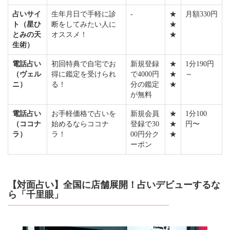
占いサイ
生年月日で手軽に診
-
★
月額330円
ト（星ひ
断をしてみたい人に
★
とみの天
オススメ！
★
生術）
電話占い
初回特典で自宅でお
新規登録
★
1分190円
（ヴェル
得に鑑定を受けられ
で4000円
★
～
ニ）
る！
分の鑑定
★
が無料
電話占い
お手軽価格で占いを
新規会員
★
1分100
（ココナ
始めるならココナ
登録で30
★
円〜
ラ）
ラ！
00円分ク
★
ーポン
【対面占い】全国に店舗展開！占いデビューするな
ら「千里眼」