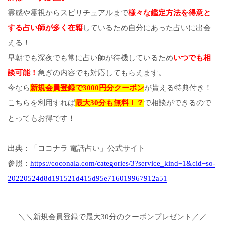
霊感や霊視からスピリチュアルまで
様々な鑑定方法を得意と
する占い師が多く在籍
しているため自分にあった占いに出会
える！
早朝でも深夜でも常に占い師が待機しているため
いつでも相
談可能！
急ぎの内容でも対応してもらえます。
今なら
新規会員登録で3000円分クーポン
が貰える特典付き！
こちらを利用すれば
最大30分も無料！？
で相談ができるので
とってもお得です！
出典：「ココナラ 電話占い」公式サイト
参照：
https://coconala.com/categories/3?service_kind=1&cid=so-
20220524d8d191521d415d95e716019967912a51
＼＼新規会員登録で最大30分のクーポンプレゼント／／