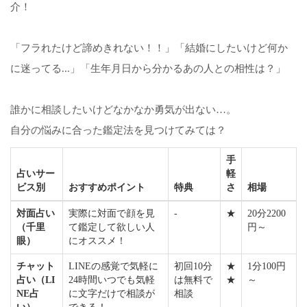
介！
「フラれたけど諦めきれない！！」「結婚にしたいけど何か
に迷ってる...」「生年月日から分かるあの人との相性は？」
誰かに相談したいけどなかなか勇気が出ない…。
自分の悩みに合った鑑定法を見つけてみては？
手
占いサー
軽
ビス別
おすすめポイント
特典
さ
相場
対面占い
実際に対面で顔を見
-
★
20分2200
（千里
て鑑定して欲しい人
円～
眼）
にオススメ！
チャット
LINEの感覚で気軽に
初回10分
★
1分100円
占い（LI
24時間いつでも気軽
は無料で
★
～
NE占
に文字だけで相談が
相談