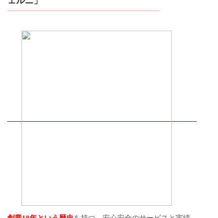
ェルニ」
創業18年という歴史
を持つ、安心安全のサービスと実績。