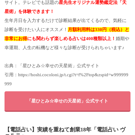
サイト。テレビでも話題の
星先生オリジナル運勢鑑定法「天
星術」を体験できます！
生年月日を入力するだけで診断結果が出てくるので、気軽に
診断を受けたい人にオススメ！
月額利用料は330円（税込）と
非常にお得
にも関わらず楽しめる占いは400種類以上！
婚期や
幸運期、人生の転機など様々な診断が受けられちゃいます♪
出典：「星ひとみ☆幸せの天星術」公式サイト
引用：https://hoshi.cocoloni.jp/t.cgi?t=f%2Ftop&zspid=w999999
999
「星ひとみ☆幸せの天星術」公式サイト
【電話占い】実績を重ねて創業18年「電話占い ヴ