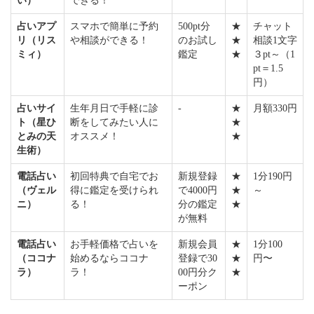
い）
できる！
占いアプ
スマホで簡単に予約
500pt分
★
チャット
リ（リス
や相談ができる！
のお試し
★
相談1文字
ミィ）
鑑定
★
３pt～（1
pt＝1.5
円）
占いサイ
生年月日で手軽に診
-
★
月額330円
ト（星ひ
断をしてみたい人に
★
とみの天
オススメ！
★
生術）
電話占い
初回特典で自宅でお
新規登録
★
1分190円
（ヴェル
得に鑑定を受けられ
で4000円
★
～
ニ）
る！
分の鑑定
★
が無料
電話占い
お手軽価格で占いを
新規会員
★
1分100
（ココナ
始めるならココナ
登録で30
★
円〜
ラ）
ラ！
00円分ク
★
ーポン