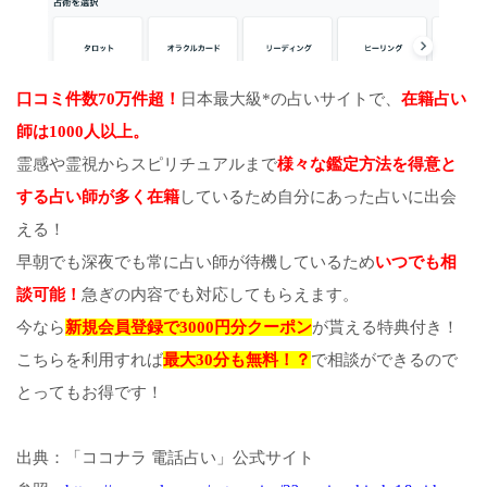
口コミ件数70万件超！
日本最大級*の占いサイトで、
在籍占い
師は1000人以上。
霊感や霊視からスピリチュアルまで
様々な鑑定方法を得意と
する占い師が多く在籍
しているため自分にあった占いに出会
える！
早朝でも深夜でも常に占い師が待機しているため
いつでも相
談可能！
急ぎの内容でも対応してもらえます。
今なら
新規会員登録で3000円分クーポン
が貰える特典付き！
こちらを利用すれば
最大30分も無料！？
で相談ができるので
とってもお得です！
出典：「ココナラ 電話占い」公式サイト