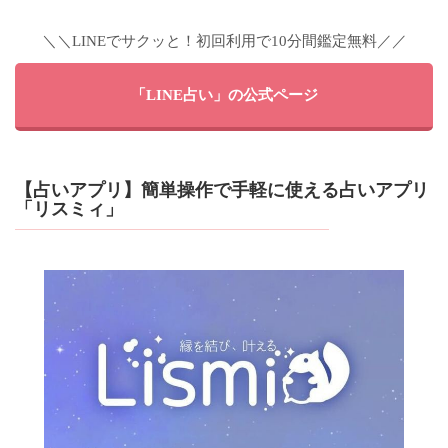
＼＼LINEでサクッと！初回利用で10分間鑑定無料／／
「LINE占い」の公式ページ
【占いアプリ】簡単操作で手軽に使える占いアプリ
「リスミィ」