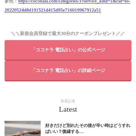
参照：
https://coconala.com/categories/3?service_kind=1&cid=so-
20220524d8d191521d415d95e716019967912a51
＼＼新規会員登録で最大30分のクーポンプレゼント／／
「ココナラ 電話占い」の公式ページ
「ココナラ 電話占い」の詳細ページ
新着記事
Latest
好きだけど別れたその後が辛い時はどうすれ
ばいい？復縁する…