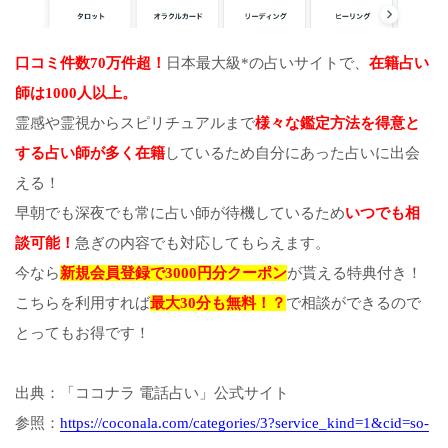
口コミ件数70万件超！
日本最大級*の占いサイトで、
在籍占い
師は1000人以上。
霊感や霊視からスピリチュアルまで
様々な鑑定方法を得意と
する占い師が多く在籍
しているため自分にあった占いに出会
える！
早朝でも深夜でも常に占い師が待機しているため
いつでも相
談可能！
急ぎの内容でも対応してもらえます。
今なら
新規会員登録で3000円分クーポン
が貰える特典付き！
こちらを利用すれば
最大30分も無料！？
で相談ができるので
とってもお得です！
出典：「ココナラ 電話占い」公式サイト
参照：
https://coconala.com/categories/3?service_kind=1&cid=so-