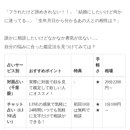
「フラれたけど諦めきれない！！」「結婚にしたいけど何か
に迷ってる...」「生年月日から分かるあの人との相性は？」
誰かに相談したいけどなかなか勇気が出ない…。
自分の悩みに合った鑑定法を見つけてみては？
手
占いサー
軽
ビス別
おすすめポイント
特典
さ
相場
対面占い
実際に対面で顔を見
-
★
20分2200
（千里
て鑑定して欲しい人
円～
眼）
にオススメ！
チャット
LINEの感覚で気軽に
初回10分
★
1分100円
占い（LI
24時間いつでも気軽
は無料で
★
～
NE占
に文字だけで相談が
相談
い）
できる！