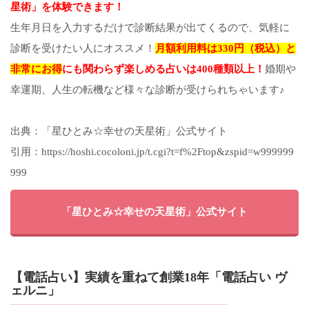
星術」を体験できます！
生年月日を入力するだけで診断結果が出てくるので、気軽に
診断を受けたい人にオススメ！
月額利用料は330円（税込）と
非常にお得
にも関わらず楽しめる占いは400種類以上！
婚期や
幸運期、人生の転機など様々な診断が受けられちゃいます♪
出典：「星ひとみ☆幸せの天星術」公式サイト
引用：https://hoshi.cocoloni.jp/t.cgi?t=f%2Ftop&zspid=w999999
999
「星ひとみ☆幸せの天星術」公式サイト
【電話占い】実績を重ねて創業18年「電話占い ヴ
ェルニ」