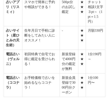
占いアプ
スマホで簡単に予約
500pt分
★
チャット
リ（リス
や相談ができる！
のお試し
★
相談1文字
ミィ）
鑑定
★
３pt～（1
pt＝1.5
円）
占いサイ
生年月日で手軽に診
-
★
月額330円
ト（星ひ
断をしてみたい人に
★
とみの天
オススメ！
★
生術）
電話占い
初回特典で自宅でお
新規登録
★
1分190円
（ヴェル
得に鑑定を受けられ
で4000円
★
～
ニ）
る！
分の鑑定
★
が無料
電話占い
お手軽価格で占いを
新規会員
★
1分100
（ココナ
始めるならココナ
登録で30
★
円〜
ラ）
ラ！
00円分ク
★
ーポン