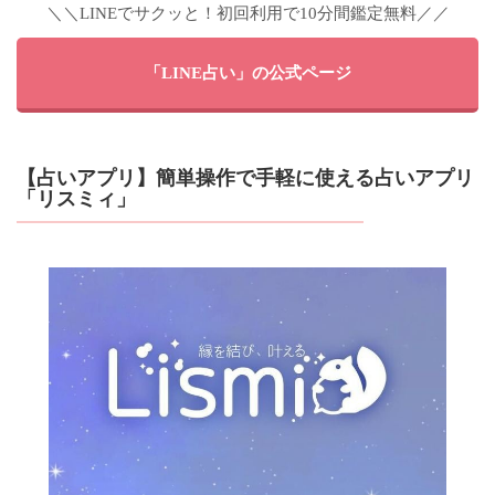
＼＼LINEでサクッと！初回利用で10分間鑑定無料／／
「LINE占い」の公式ページ
【占いアプリ】簡単操作で手軽に使える占いアプリ
「リスミィ」